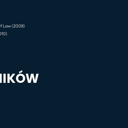
of Law (2008)
010)
NIKÓW