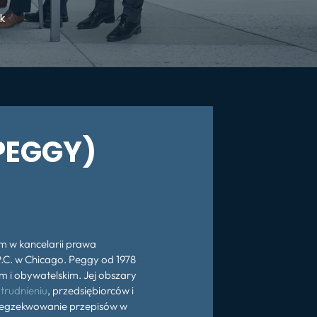
k
PEGGY)
m w kancelarii prawa
.C. w Chicago. Peggy od 1978
m i obywatelskim. Jej obszary
trudnieniu
, przedsiębiorców i
, egzekwowanie przepisów w