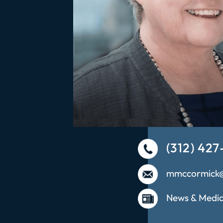
(312) 427
mmccormick
News & Medi