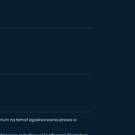
narium na temat egzekwowania prawa w
wodniczącą całodniowej konferencji Workplace