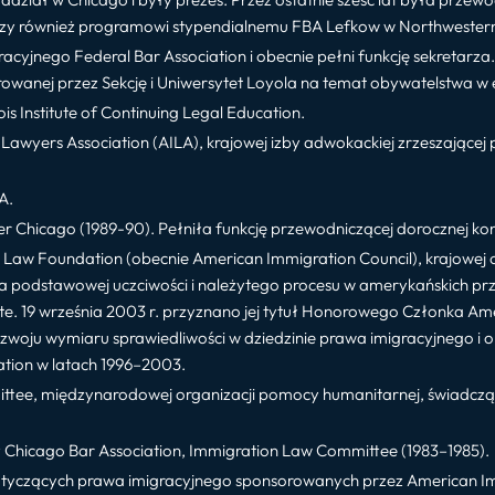
zy również programowi stypendialnemu FBA Lefkow w Northwestern 
racyjnego Federal Bar Association i obecnie pełni funkcję sekretar
wanej przez Sekcję i Uniwersytet Loyola na temat obywatelstwa w er
is Institute of Continuing Legal Education.
Lawyers Association (AILA), krajowej izby adwokackiej zrzeszającej
A.
 Chicago (1989-90). Pełniła funkcję przewodniczącej dorocznej konf
Law Foundation (obecnie American Immigration Council), krajowej 
podstawowej uczciwości i należytego procesu w amerykańskich prze
tute. 19 września 2003 r. przyznano jej tytuł Honorowego Członka A
rozwoju wymiaru sprawiedliwości w dziedzinie prawa imigracyjnego i 
tion w latach 1996–2003.
tee, międzynarodowej organizacji pomocy humanitarnej, świadczą
 Chicago Bar Association, Immigration Law Committee (1983–1985).
yczących prawa imigracyjnego sponsorowanych przez American Imm