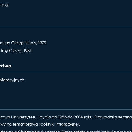
 1973
ny Okręg Illinois, 1979
dmy Okręg, 1981
ostwa
migracyjnych
Prawa Uniwersytetu Loyola od 1986 do 2014 roku. Prowadziła semi
owy na temat prawa i polityki imigracyjnej.
ddział w Chicago i były prezes. Przez ostatnie sześć lat była prze