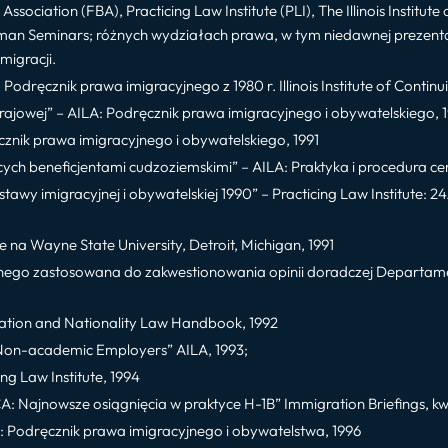
ssociation (FBA), Practicing Law Institute (PLI), The Illinois Institu
orman Seminars; różnych wydziałach prawa, w tym niedawnej prezent
migracji.
dręcznik prawa imigracyjnego z 1980 r. Illinois Institute of Continui
rajowej” – AILA: Podręcznik prawa imigracyjnego i obywatelskiego, 19
ęcznik prawa imigracyjnego i obywatelskiego, 1991
ych beneficjentami cudzoziemskimi” – AILA: Praktyka i procedura cert
wy imigracyjnej i obywatelskiej 1990” – Practicing Law Institute: 2
a Wayne State University, Detroit, Michigan, 1991
ego zastosowana do zakwestionowania opinii doradczej Departament
ration and Nationality Law Handbook, 1992
h Non-academic Employers” AILA, 1993;
ng Law Institute, 1994
 Najnowsze osiągnięcia w praktyce H-1B” Immigration Briefings, kwiec
: Podręcznik prawa imigracyjnego i obywatelstwa, 1996