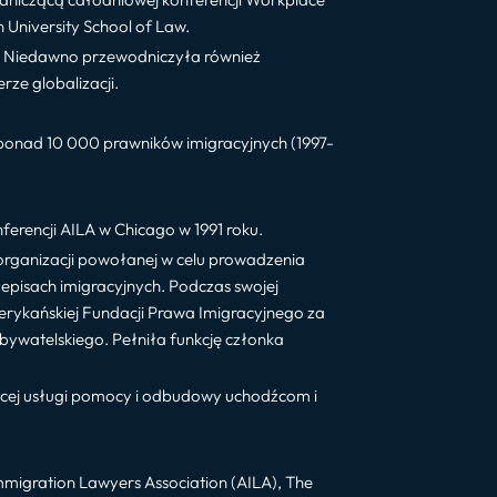
University School of Law.
za. Niedawno przewodniczyła również
ze globalizacji.
 ponad 10 000 prawników imigracyjnych (1997-
erencji AILA w Chicago w 1991 roku.
organizacji powołanej w celu prowadzenia
pisach imigracyjnych. Podczas swojej
merykańskiej Fundacji Prawa Imigracyjnego za
obywatelskiego. Pełniła funkcję członka
cej usługi pomocy i odbudowy uchodźcom i
igration Lawyers Association (AILA), The