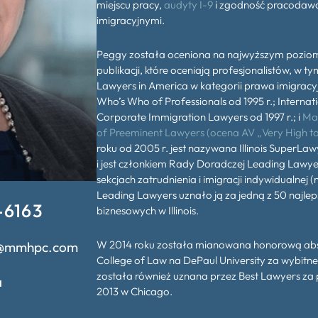
miejscu pracy,
audyty I-9
i zgodność pracodawc
imigracyjnymi.
Peggy została oceniona na najwyższym poziomi
publikacji, które oceniają profesjonalistów, w
Lawyers in America w kategorii prawa imigracyj
Who’s Who of Professionals od 1995 r.; Interna
Corporate Immigration Lawyers od 1997 r.; i
Mar
of Preeminent Lawyers (ocena AV „Very High to 
roku od 2005 r. jest nazywana Illinois SuperLa
i jest członkiem Rady Doradczej Leading Lawyer
sekcjach zatrudnienia i imigracji indywidualnej 
Leading Lawyers uznało ją za jedną z 50 najle
-6163
biznesowych w Illinois.
W 2014 roku została mianowana honorową abs
@mmhpc.com
College of Law na DePaul University za wybitn
została również uznana przez Best Lawyers za 
a
2013 w Chicago.