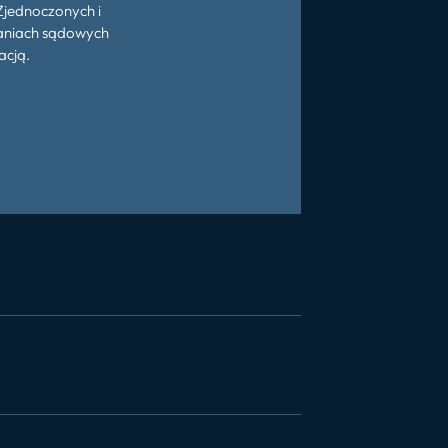
Zjednoczonych i
aniach sądowych
acją.