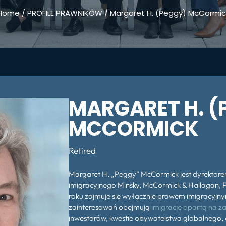
Home
/
PROFILE PRAWNIKÓW
/
Margaret H. (Peggy) McCormic
MARGARET H. (
MCCORMICK
Retired
Margaret H. „Peggy” McCormick jest dyrektore
imigracyjnego Minsky, McCormick & Hallagan, P
roku zajmuje się wyłącznie prawem imigracyjny
zainteresowań obejmują
imigrację opartą na za
inwestorów, kwestie obywatelstwa globalnego