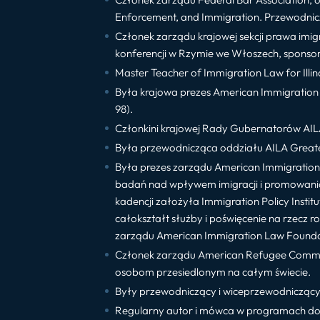
Enforcement, and Immigration. Przewodnic
Członek zarządu krajowej sekcji prawa imig
konferencji w Rzymie we Włoszech, sponsoro
Master Teacher of Immigration Law for Illino
Była krajowa prezes American Immigration 
98).
Członkini krajowej Rady Gubernatorów AIL
Była przewodnicząca oddziału AILA Greater
Była prezes zarządu American Immigration 
badań nad wpływem imigracji i promowania 
kadencji założyła Immigration Policy Insti
całokształt służby i poświęcenie na rzecz 
zarządu American Immigration Law Founda
Członek zarządu American Refugee Commit
osobom przesiedlonym na całym świecie.
Były przewodniczący i wiceprzewodniczący
Regularny autor i mówca w programach dot