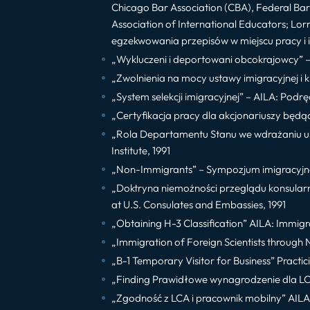
Chicago Bar Association (CBA), Federal Bar A
Association of International Educators; L
egzekwowania przepisów w miejscu pracy i i
„Wykluczeni i deportowani obcokrajowcy” – Po
„Zwolnienia na mocy ustawy imigracyjnej i k
„System selekcji imigracyjnej” – AILA: Podr
„Certyfikacja pracy dla akcjonariuszy będąc
„Rola Departamentu Stanu we wdrażaniu usta
Institute, 1991
„Non-Immigrants” – Sympozjum imigracyjne n
„Doktryna niemożności przeglądu konsularn
at U.S. Consulates and Embassies, 1991
„Obtaining H-3 Classification” AILA: Immig
„Immigration of Foreign Scientists throug
„B-1 Temporary Visitor for Business” Practici
„Finding Prawidłowe wynagrodzenie dla LCA:
„Zgodność z LCA i pracownik mobilny” AILA