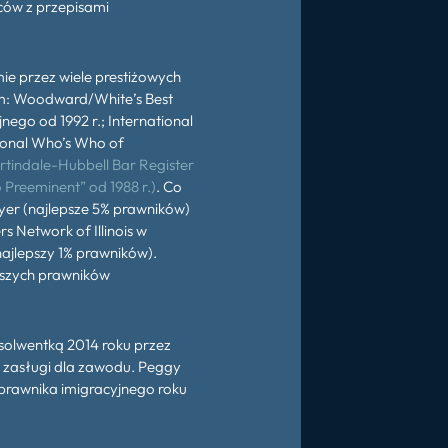
ów z przepisami
e przez wiele prestiżowych
 tym: Woodward/White’s Best
nego od 1992 r.; International
tional Who’s Who of
tindale-Hubbell Bar Register
Preeminent” od 1988 r.)
. Co
wyer (najlepsze 5% prawników)
s Network of Illinois w
(najlepszy 1% prawników).
pszych prawników
olwentką 2014 roku przez
e zasługi dla zawodu. Peggy
prawnika imigracyjnego roku