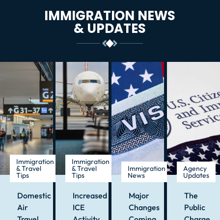
IMMIGRATION NEWS
& UPDATES
Immigration
Immigration
& Travel
& Travel
Immigration
Agency
Tips
Tips
News
Updates
Domestic
Increased
Major
The
Air
ICE
Changes
Public
Travel
Activity
Coming
Charge