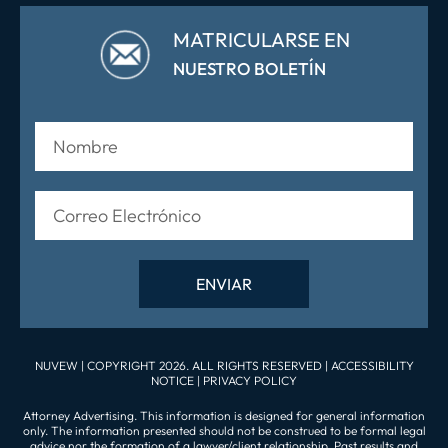
MATRICULARSE EN
NUESTRO BOLETÍN
NUVEW
| COPYRIGHT 2026. ALL RIGHTS RESERVED |
ACCESSIBILITY
NOTICE
|
PRIVACY POLICY
Attorney Advertising. This information is designed for general information
only. The information presented should not be construed to be formal legal
advice nor the formation of a lawyer/client relationship. Past results and