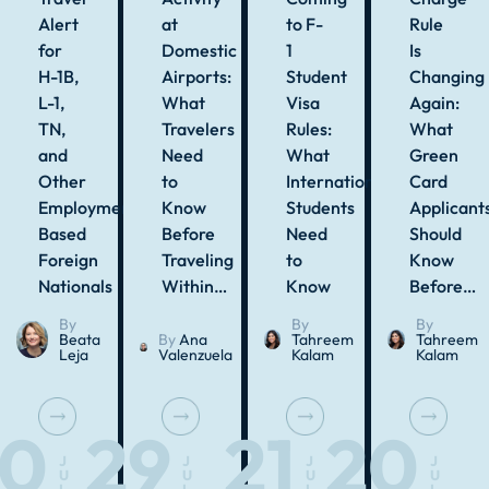
Alert
at
to F-
Rule
for
Domestic
1
Is
H-1B,
Airports:
Student
Changing
L-1,
What
Visa
Again:
TN,
Travelers
Rules:
What
and
Need
What
Green
Other
to
International
Card
Employment-
Know
Students
Applicant
Based
Before
Need
Should
Foreign
Traveling
to
Know
Nationals
Within…
Know
Before…
By
By
By
Beata
By
Ana
Tahreem
Tahreem
Leja
Valenzuela
Kalam
Kalam
30
29
21
20
J
J
J
J
U
U
U
U
L
L
L
L