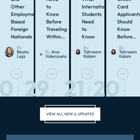
Other
to
International
Card
Employment-
Know
Students
Applicant
Based
Before
Need
Should
Foreign
Traveling
to
Know
Nationals
Within…
Know
Before…
By
By
By
Beata
By
Ana
Tahreem
Tahreem
Leja
Valenzuela
Kalam
Kalam
30
29
21
20
J
J
J
J
U
U
U
U
L
L
L
L
VIEW ALL NEW & UPDATES