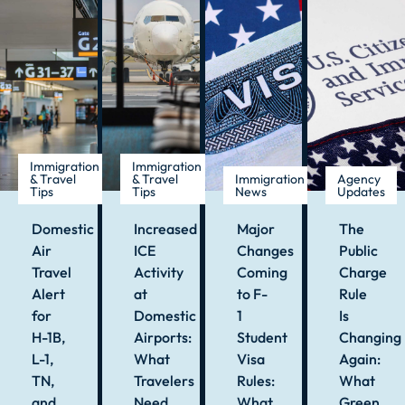
Immigration
Immigration
& Travel
& Travel
Immigration
Agency
Tips
Tips
News
Updates
Domestic
Increased
Major
The
Air
ICE
Changes
Public
Travel
Activity
Coming
Charge
Alert
at
to F-
Rule
for
Domestic
1
Is
H-1B,
Airports:
Student
Changing
L-1,
What
Visa
Again:
TN,
Travelers
Rules:
What
and
Need
What
Green