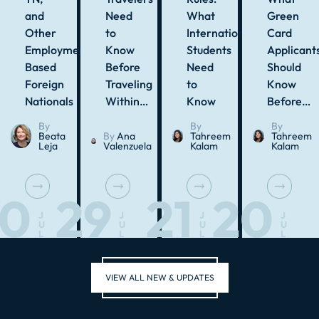
and
Need
What
Green
Other
to
International
Card
Employment-
Know
Students
Applicant
Based
Before
Need
Should
Foreign
Traveling
to
Know
Nationals
Within…
Know
Before…
By
By
By
Beata
By
Ana
Tahreem
Tahreem
Leja
Valenzuela
Kalam
Kalam
30
29
21
20
J
J
J
J
U
U
U
U
L
L
L
L
VIEW ALL NEW & UPDATES