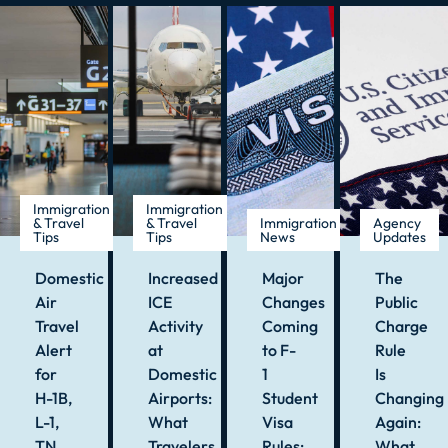
Immigration
Immigration
& Travel
& Travel
Immigration
Agency
Tips
Tips
News
Updates
Domestic
Increased
Major
The
Air
ICE
Changes
Public
Travel
Activity
Coming
Charge
Alert
at
to F-
Rule
for
Domestic
1
Is
H-1B,
Airports:
Student
Changing
L-1,
What
Visa
Again:
TN,
Travelers
Rules:
What