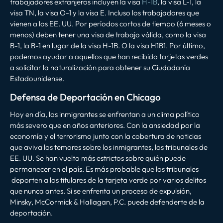
trabajadores extranjeros incluyen la visa
H-1B
, la visa L-1, la
visa TN, la visa O-1 y la visa E. Incluso los trabajadores que
vienen a los EE. UU. Por períodos cortos de tiempo (6 meses o
menos) deben tener una visa de trabajo válida, como la visa
B-1, la B-1 en lugar de la visa H-1B. O la visa H1B1. Por último,
podemos ayudar a aquellos que han recibido tarjetas verdes
a solicitar la naturalización para obtener su Ciudadanía
Estadounidense.
Defensa de Deportación en Chicago
Hoy en día, los inmigrantes se enfrentan a un clima político
más severo que en años anteriores. Con la ansiedad por la
economía y el terrorismo junto con la cobertura de noticias
que aviva los temores sobre los inmigrantes, los tribunales de
EE. UU. Se han vuelto más estrictos sobre quién puede
permanecer en el país. Es más probable que los tribunales
deporten a los titulares de la tarjeta verde por varios delitos
que nunca antes. Si se enfrenta un proceso de expulsión,
Minsky, McCormick & Hallagan, P.C. puede defenderte de la
deportación.