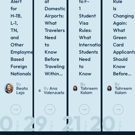
Alert
at
to F-
Rule
for
Domestic
1
Is
H-1B,
Airports:
Student
Changing
L-1,
What
Visa
Again:
TN,
Travelers
Rules:
What
and
Need
What
Green
Other
to
International
Card
Employment-
Know
Students
Applicant
Based
Before
Need
Should
Foreign
Traveling
to
Know
Nationals
Within…
Know
Before…
By
By
By
Beata
By
Ana
Tahreem
Tahreem
Leja
Valenzuela
Kalam
Kalam
30
29
21
20
J
J
J
J
U
U
U
U
L
L
L
L