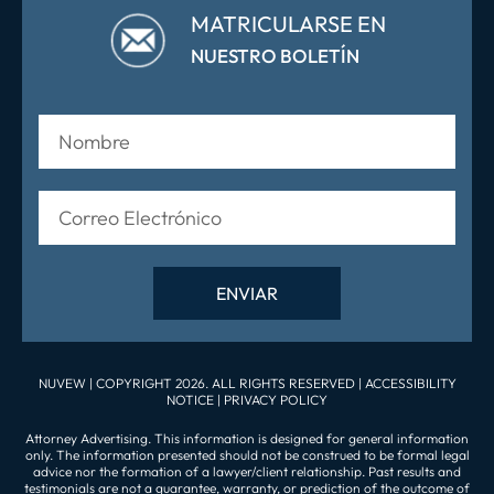
MATRICULARSE EN
NUESTRO BOLETÍN
NUVEW
| COPYRIGHT 2026. ALL RIGHTS RESERVED |
ACCESSIBILITY
NOTICE
|
PRIVACY POLICY
Attorney Advertising. This information is designed for general information
only. The information presented should not be construed to be formal legal
advice nor the formation of a lawyer/client relationship. Past results and
testimonials are not a guarantee, warranty, or prediction of the outcome of