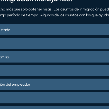
cho más que solo obtener visas. Los asuntos de inmigración pued
argo período de tiempo. Algunos de los asuntos con los que ayudam
estado
amilia
ción del empleador