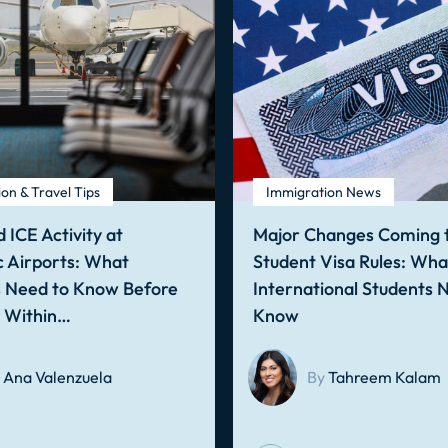
on & Travel Tips
Immigration News
 ICE Activity at
Major Changes Coming t
 Airports: What
Student Visa Rules: Wha
s Need to Know Before
International Students 
g Within…
Know
Ana Valenzuela
By
Tahreem Kalam