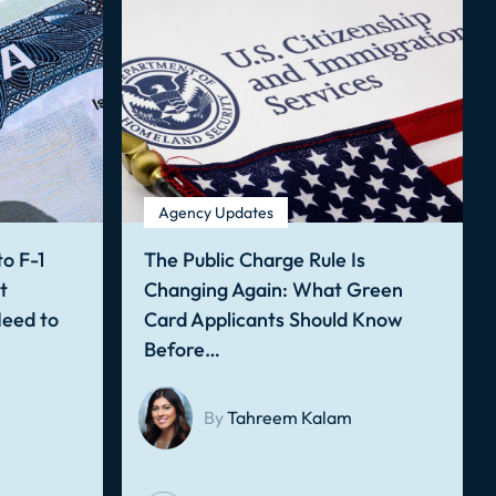
Agency Updates
o F-1
The Public Charge Rule Is
t
Changing Again: What Green
Need to
Card Applicants Should Know
Before…
By
Tahreem Kalam