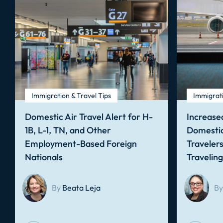
Immigration & Travel Tips
Immigrati
Domestic Air Travel Alert for H-
Increased
1B, L-1, TN, and Other
Domestic
Employment-Based Foreign
Traveler
Nationals
Travelin
By
Beata Leja
By