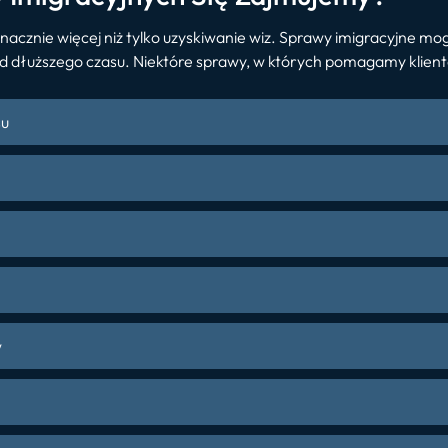
acznie więcej niż tylko uzyskiwanie wiz. Sprawy imigracyjne mo
 dłuższego czasu. Niektóre sprawy, w których pomagamy klient
su
w