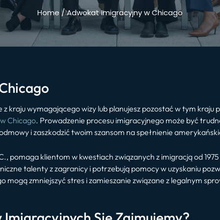
Home
/
Adwokat Imigracyjny w Chicago
 Chicago
e z kraju wymagającego wizy lub planujesz pozostać w tym kraju 
w Chicago
. Prowadzenie procesu imigracyjnego może być trudne 
 odmowy i zaszkodzić twoim szansom na spełnienie amerykański
.C., pomaga klientom w kwestiach związanych z imigracją od 19
czne talenty z zagranicy i potrzebują pomocy w uzyskaniu pozwol
ago mogą zmniejszyć stres i zamieszanie związane z legalnym s
 Imigracyjnych Się Zajmujemy?