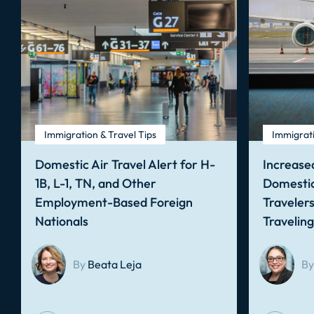
Immigration & Travel Tips
Immigrati
Domestic Air Travel Alert for H-
Increased
1B, L-1, TN, and Other
Domestic
Employment-Based Foreign
Traveler
Nationals
Travelin
By
Beata Leja
By