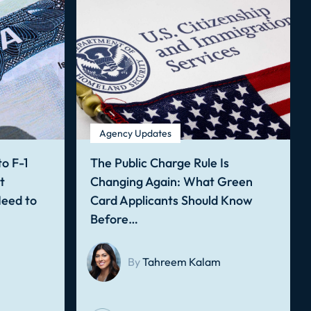
Agency Updates
o F-1
The Public Charge Rule Is
t
Changing Again: What Green
Need to
Card Applicants Should Know
Before…
By
Tahreem Kalam