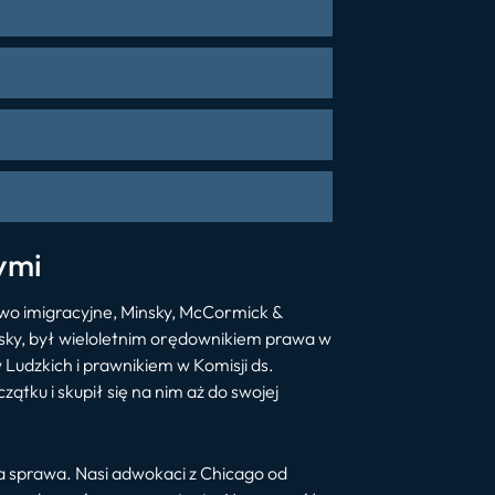
ymi
awo imigracyjne, Minsky, McCormick &
insky, był wieloletnim orędownikiem prawa w
Ludzkich i prawnikiem w Komisji ds.
tku i skupił się na nim aż do swojej
a sprawa. Nasi adwokaci z Chicago od