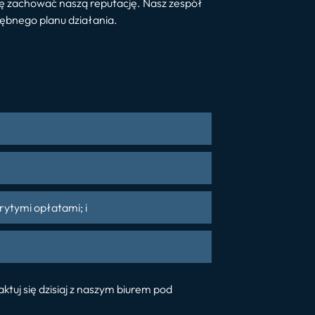
 się zachować naszą reputację. Nasz zespół
rębnego planu działania.
rytymi opłatami; i
uj się dzisiaj z naszym biurem pod