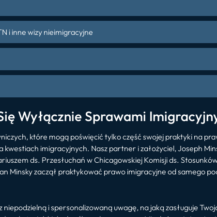
N i inne wizy nieimigracyjne
Się Wyłącznie Sprawami Imigracyjn
niczych, które mogą poświęcić tylko część swojej praktyki na pr
na kwestiach imigracyjnych. Nasz partner i założyciel, Joseph M
ariuszem ds. Przesłuchań w Chicagowskiej Komisji ds. Stosunków 
 Pan Minsky zaczął praktykować prawo imigracyjne od samego począ
 niepodzielną i spersonalizowaną uwagę, na jaką zasługuje Twoj