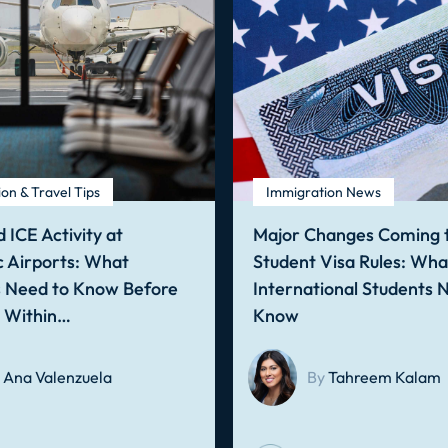
on & Travel Tips
Immigration News
 ICE Activity at
Major Changes Coming t
 Airports: What
Student Visa Rules: Wha
s Need to Know Before
International Students 
g Within…
Know
Ana Valenzuela
By
Tahreem Kalam