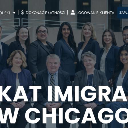
$
OLSKI
ZAPL
DOKONAĆ PŁATNOŚCI
LOGOWANIE KLIENTA
AT IMIGR
W CHICAG