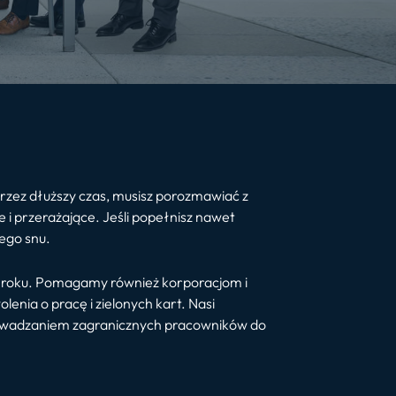
przez dłuższy czas, musisz porozmawiać z
i przerażające. Jeśli popełnisz nawet
ego snu.
75 roku. Pomagamy również korporacjom i
enia o pracę i zielonych kart. Nasi
prowadzaniem zagranicznych pracowników do