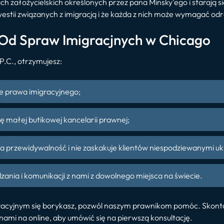
dach założycielskich określonych przez pana Minsky’ego i starają
estii związanych z imigracją i że każda z nich może wymagać od
Od Spraw Imigracjnych w Chicago
P.C., otrzymujesz:
ie prawa imigracyjnego;
ę małej butikowej kancelarii prawnej;
ia przewidywalność i nie zaskakuje klientów niespodziewanymi uk
zania i komunikacji z nami z dowolnego miejsca na świecie.
racyjnym się borykasz, pozwól naszym prawnikom pomóc. Skontakt
nami na online, aby umówić się na pierwszą konsultację.