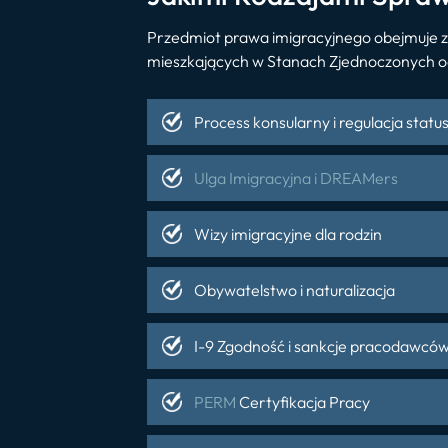
Przedmiot prawa imigracyjnego obejmuje zn
mieszkających w Stanach Zjednoczonych od
Process konsularny i regulacja statu
Ulga Imigracyjna i DREAMers
Wizy imigracyjne dla rodzin
Obywatelstwo i naturalizacja
I-9 Zgodność i sankcje pracodawcó
PERM
Certyfikacja Pracy