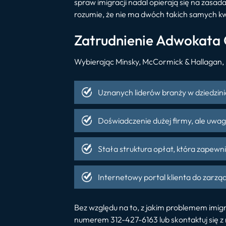
spraw imigracji nadal opierają się na zasa
rozumie, że nie ma dwóch takich samych kw
Zatrudnienie Adwokata 
Wybierając Minsky, McCormick & Hallagan, 
Uznanych liderów branży w dziedzin
Doświadczenie dużej firmy, ale uwag
Stała struktura opłat, która zapewn
Internetowy portal klienta do zarząd
Bez względu na to, z jakim problemem imig
numerem 312-427-6163 lub skontaktuj się z 