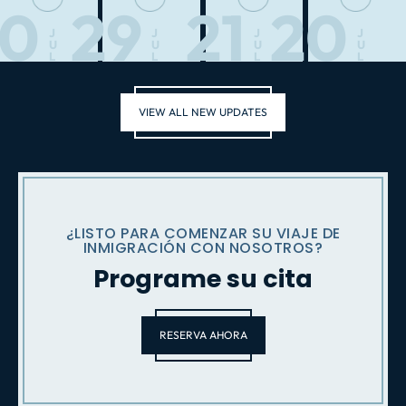
30
29
21
20
J
J
J
J
U
U
U
U
L
L
L
L
VIEW ALL NEW UPDATES
¿LISTO PARA COMENZAR SU VIAJE DE
INMIGRACIÓN CON NOSOTROS?
Programe su cita
RESERVA AHORA