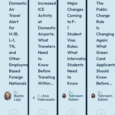
Domestic
Increased
Major
The
Air
ICE
Changes
Public
Travel
Activity
Coming
Charge
Alert
at
to F-
Rule
for
Domestic
1
Is
H-1B,
Airports:
Student
Changing
L-1,
What
Visa
Again:
TN,
Travelers
Rules:
What
and
Need
What
Green
Other
to
International
Card
Employment-
Know
Students
Applicant
Based
Before
Need
Should
Foreign
Traveling
to
Know
Nationals
Within…
Know
Before…
By
By
By
Beata
By
Ana
Tahreem
Tahreem
Leja
Valenzuela
Kalam
Kalam