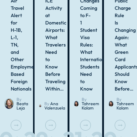
Air
ICE
Changes
Public
Travel
Activity
Coming
Charge
Alert
at
to F-
Rule
for
Domestic
1
Is
H-1B,
Airports:
Student
Changing
L-1,
What
Visa
Again:
TN,
Travelers
Rules:
What
and
Need
What
Green
Other
to
International
Card
Employment-
Know
Students
Applicant
Based
Before
Need
Should
Foreign
Traveling
to
Know
Nationals
Within…
Know
Before…
By
By
By
Beata
By
Ana
Tahreem
Tahreem
Leja
Valenzuela
Kalam
Kalam