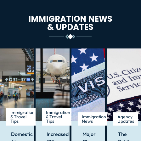
IMMIGRATION NEWS
& UPDATES
Immigration
Immigration
& Travel
& Travel
Immigration
Agency
Tips
Tips
News
Updates
Domestic
Increased
Major
The