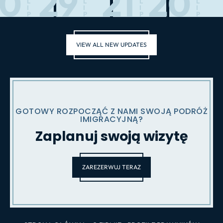
30
29
21
20
L
L
L
L
I
I
I
I
P
P
P
P
VIEW ALL NEW UPDATES
GOTOWY ROZPOCZĄĆ Z NAMI SWOJĄ PODRÓŻ
IMIGRACYJNĄ?
Zaplanuj swoją wizytę
ZAREZERWUJ TERAZ