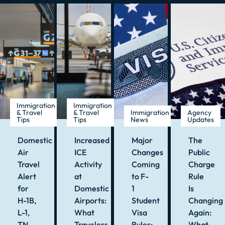
Immigration
Immigration
& Travel
& Travel
Immigration
Agency
Tips
Tips
News
Updates
Domestic
Increased
Major
The
Air
ICE
Changes
Public
Travel
Activity
Coming
Charge
Alert
at
to F-
Rule
for
Domestic
1
Is
H-1B,
Airports:
Student
Changing
L-1,
What
Visa
Again:
TN,
Travelers
Rules:
What