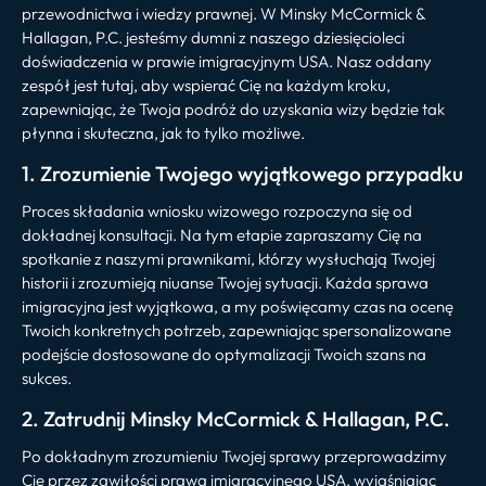
przewodnictwa i wiedzy prawnej. W Minsky McCormick &
Hallagan, P.C. jesteśmy dumni z naszego dziesięcioleci
doświadczenia w prawie imigracyjnym USA. Nasz oddany
zespół jest tutaj, aby wspierać Cię na każdym kroku,
zapewniając, że Twoja podróż do uzyskania wizy będzie tak
płynna i skuteczna, jak to tylko możliwe.
1. Zrozumienie Twojego wyjątkowego przypadku
Proces składania wniosku wizowego rozpoczyna się od
dokładnej konsultacji. Na tym etapie zapraszamy Cię na
spotkanie z naszymi prawnikami, którzy wysłuchają Twojej
historii i zrozumieją niuanse Twojej sytuacji. Każda sprawa
imigracyjna jest wyjątkowa, a my poświęcamy czas na ocenę
Twoich konkretnych potrzeb, zapewniając spersonalizowane
podejście dostosowane do optymalizacji Twoich szans na
sukces.
2. Zatrudnij Minsky McCormick & Hallagan, P.C.
Po dokładnym zrozumieniu Twojej sprawy przeprowadzimy
Cię przez zawiłości prawa imigracyjnego USA, wyjaśniając