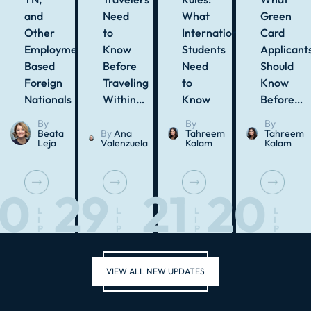
and
Need
What
Green
Other
to
International
Card
Employment-
Know
Students
Applicant
Based
Before
Need
Should
Foreign
Traveling
to
Know
Nationals
Within…
Know
Before…
By
By
By
Beata
By
Ana
Tahreem
Tahreem
Leja
Valenzuela
Kalam
Kalam
30
29
21
20
L
L
L
L
I
I
I
I
P
P
P
P
VIEW ALL NEW UPDATES