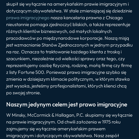
skupił się wyłącznie na amerykańskim prawie imigracyjnym i
dotyczącym obywatelstwa. W stale zmieniającej się dziedzinie
prawa imigracyjnego
nasza kancelaria prawna z Chicago
nieustannie pomaga zjednoczyć bliskich, a także reprezentuje
różnych klientów biznesowych, od małych lokalnych
pracodawców po międzynarodowe korporacje. Naszą misją
jest wzmacnianie Stanów Zjednoczonych w jednym przypadku
na raz. Oznacza to traktowanie każdego klienta z troską i
szacunkiem, niezależnie od wielkości sprawy oraz tego, czy
reprezentujemy osobę fizyczną, rodzinę, małą firmę czy firmę
z listy Fortune 500. Ponieważ prawo imigracyjne szybko się
zmienia w dzisiejszym klimacie politycznym, w którym stawka
jest wysoka, jesteśmy profesjonalistami, których klienci chcą
po swojej stronie.
Naszym jedynym celem jest prawo imigracyjne
W Minsky, McCormick & Hallagan, P.C. skupiamy się wyłącznie
na prawie imigracyjnym. Od chwili założenia w 1975 roku
zajmujemy się wyłącznie amerykańskim prawem
imigracyjnym i dotyczącym obywatelstwa. Nasz zespół