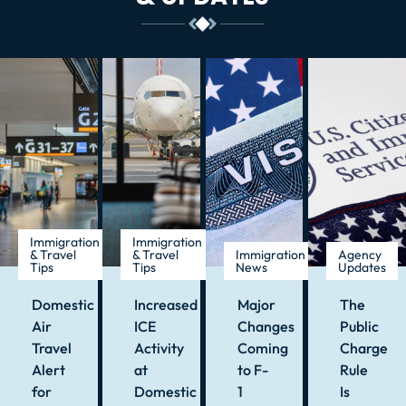
Immigration
Immigration
& Travel
& Travel
Immigration
Agency
Tips
Tips
News
Updates
Domestic
Increased
Major
The
Air
ICE
Changes
Public
Travel
Activity
Coming
Charge
Alert
at
to F-
Rule
for
Domestic
1
Is