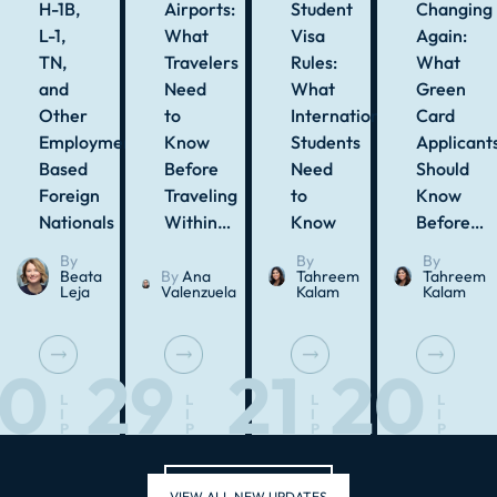
H-1B,
Airports:
Student
Changing
L-1,
What
Visa
Again:
TN,
Travelers
Rules:
What
and
Need
What
Green
Other
to
International
Card
Employment-
Know
Students
Applicant
Based
Before
Need
Should
Foreign
Traveling
to
Know
Nationals
Within…
Know
Before…
By
By
By
Beata
By
Ana
Tahreem
Tahreem
Leja
Valenzuela
Kalam
Kalam
30
29
21
20
L
L
L
L
I
I
I
I
P
P
P
P
VIEW ALL NEW UPDATES