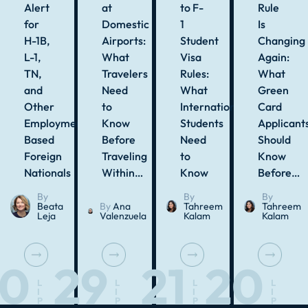
Alert
at
to F-
Rule
for
Domestic
1
Is
H-1B,
Airports:
Student
Changing
L-1,
What
Visa
Again:
TN,
Travelers
Rules:
What
and
Need
What
Green
Other
to
International
Card
Employment-
Know
Students
Applicant
Based
Before
Need
Should
Foreign
Traveling
to
Know
Nationals
Within…
Know
Before…
By
By
By
Beata
By
Ana
Tahreem
Tahreem
Leja
Valenzuela
Kalam
Kalam
30
29
21
20
L
L
L
L
I
I
I
I
P
P
P
P