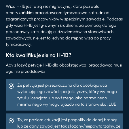
Wiza H-1B jest wizą nieimigracyjną, która pozwala
amerykańskim pracodawcom tymczasowo zatrudniać
zagranicznych pracowników w specjalnym zawodzie. Podczas
gdy wiza H-1B jest głównym środkiem, za pomocą którego
pracodawcy zatrudniają cudzoziemców na stanowiskach
zawodowych, nie jest to jedyna dostępna wiza do pracy
tymczasowej.
Kto kwalifikuje się na H-1B?
Aby złożyć petycję H-1B dla obcokrajowca, pracodawca musi
ogólnie przedstawić:
Że petycja jest przeznaczona dla obcokrajowca
wykonującego zawód specjalistyczny, który wymaga
tytułu licencjata lub wyższego jako normalnego
minimalnego wymogu wjazdu na to stanowisko; LUB
To, że poziom edukacji jest pospolity do danej branży
lub że dany zawód jest tak złożony/niepowtarzalny, że