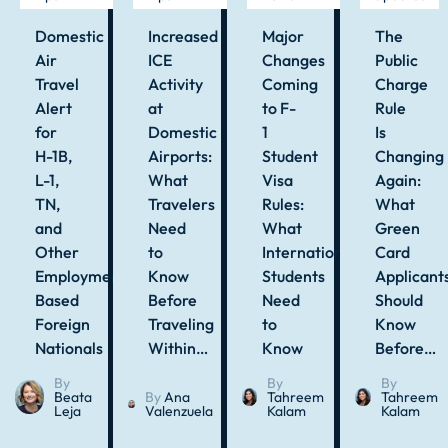
Domestic
Increased
Major
The
Air
ICE
Changes
Public
Travel
Activity
Coming
Charge
Alert
at
to F-
Rule
for
Domestic
1
Is
H-1B,
Airports:
Student
Changing
L-1,
What
Visa
Again:
TN,
Travelers
Rules:
What
and
Need
What
Green
Other
to
International
Card
Employment-
Know
Students
Applicant
Based
Before
Need
Should
Foreign
Traveling
to
Know
Nationals
Within…
Know
Before…
By
By
By
Beata
By
Ana
Tahreem
Tahreem
Leja
Valenzuela
Kalam
Kalam