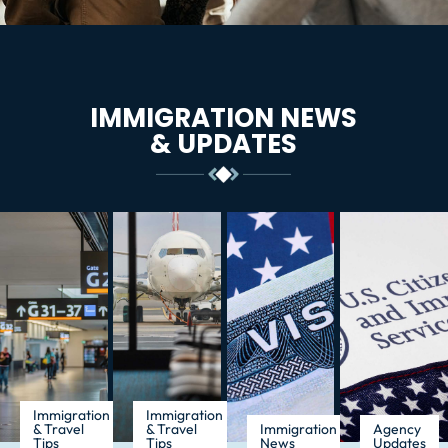
IMMIGRATION NEWS
& UPDATES
Immigration
Immigration
& Travel
& Travel
Immigration
Agency
Tips
Tips
News
Updates