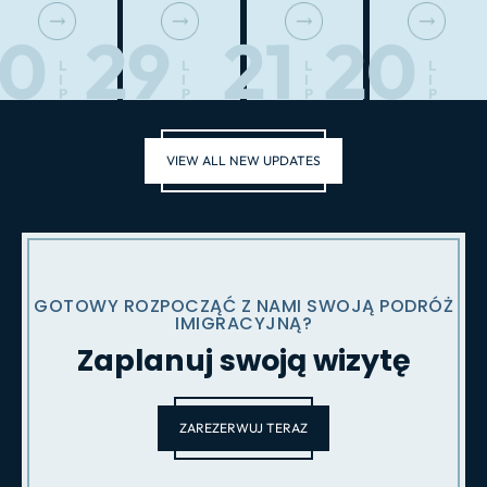
30
29
21
20
L
L
L
L
I
I
I
I
P
P
P
P
VIEW ALL NEW UPDATES
GOTOWY ROZPOCZĄĆ Z NAMI SWOJĄ PODRÓŻ
IMIGRACYJNĄ?
Zaplanuj swoją wizytę
ZAREZERWUJ TERAZ