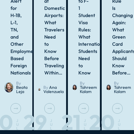
Alert
at
to F-
Rule
for
Domestic
1
Is
H-1B,
Airports:
Student
Changing
L-1,
What
Visa
Again:
TN,
Travelers
Rules:
What
and
Need
What
Green
Other
to
International
Card
Employment-
Know
Students
Applicant
Based
Before
Need
Should
Foreign
Traveling
to
Know
Nationals
Within…
Know
Before…
By
By
By
Beata
By
Ana
Tahreem
Tahreem
Leja
Valenzuela
Kalam
Kalam
30
29
21
20
J
J
J
J
U
U
U
U
L
L
L
L